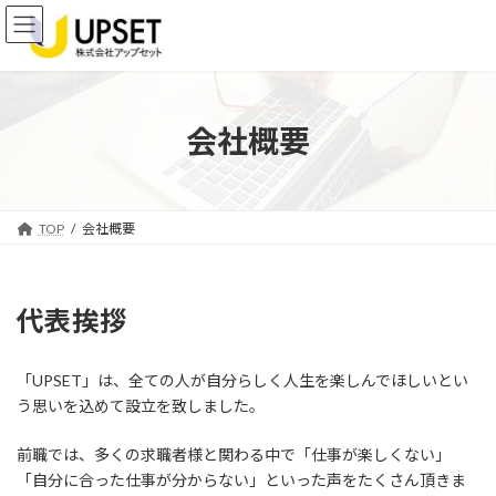
コ
ナ
ン
ビ
テ
ゲ
ン
ー
ツ
シ
へ
ョ
会社概要
ス
ン
キ
に
ッ
移
プ
動
TOP
会社概要
代表挨拶
「UPSET」は、全ての人が自分らしく人生を楽しんでほしいとい
う思いを込めて設立を致しました。
前職では、多くの求職者様と関わる中で「仕事が楽しくない」
「自分に合った仕事が分からない」といった声をたくさん頂きま